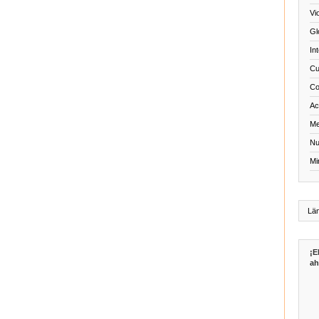
Vi
Gl
In
Cu
Co
Act
Me
Nu
Mi
¡E
ah