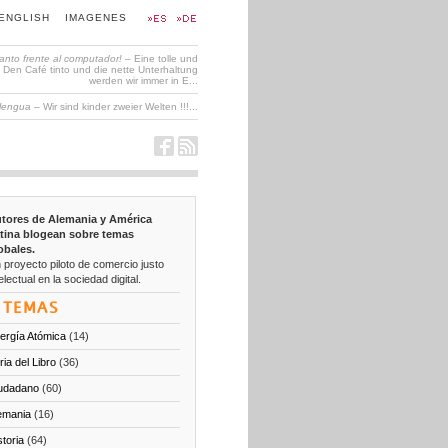
ENGLISH
IMAGENES
tanto frente al computador!
– Eine tolle und
en Café tinto und die nette Unterhaltung
werden wir immer in E...
 lengua
– Wir sind kinder zweier Welten !!!...
tores de Alemania y América
tina blogean sobre temas
obales.
 proyecto piloto de comercio justo
electual en la sociedad digital.
TEMAS
ergía Atómica
(14)
ria del Libro
(36)
udadano
(60)
emania
(16)
storia
(64)