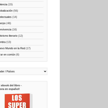
olencia
(15)
obalización
(56)
telectuales
(14)
erpo
(46)
nvivencia
(16)
ivismo literario
(12)
ntira
(13)
evo Mundo en la Red
(17)
rar en común
(6)
l ebook del libro -
ora en español!