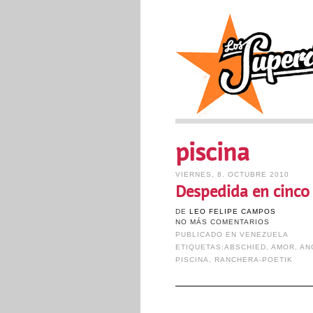
piscina
VIERNES, 8. OCTUBRE 2010
Despedida en cinco
DE
LEO FELIPE CAMPOS
NO MÁS COMENTARIOS
PUBLICADO EN
VENEZUELA
ETIQUETAS:
ABSCHIED
,
AMOR
,
AN
PISCINA
,
RANCHERA-POETIK