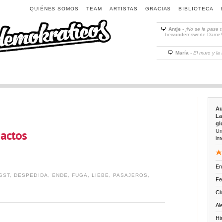
QUIÉNES SOMOS
TEAM
ARTISTAS
GRACIAS
BIBLIOTECA
Antje
-
¡No se la pase 
bewundernswerte Dame! D
María
-
El muro y la
Au
La
gl
Un
 actos
int
En
GST
,
DESPEDIDA
,
ENDE
,
FUGA
,
LIEBE
,
PASAJEROS
,
Fe
Ci
Al
Hi