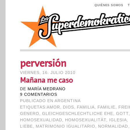
QUIÉNES SOMOS
perversión
VIERNES, 16. JULIO 2010
Mañana me caso
DE
MARÍA MEDRANO
9 COMENTARIOS
PUBLICADO EN
ARGENTINA
ETIQUETAS:
AMOR
,
DIOS
,
FAMILIA
,
FAMILIE
,
FREI
GENERO
,
GLEICHGESCHLECHTLICHE EHE
,
GOTT
HOMOSEXUALIDAD
,
HOMOSEXUALITÄT
,
IGLESIA
,
LIEBE
,
MATRIMONIO IGUALITARIO
,
NORMALIDAD