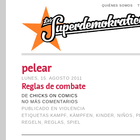
QUIÉNES SOMOS
pelear
LUNES, 15. AGOSTO 2011
Reglas de combate
DE
CHICKS ON COMICS
NO MÁS COMENTARIOS
PUBLICADO EN
VIOLENCIA
ETIQUETAS:
KAMPF
,
KÄMPFEN
,
KINDER
,
NIÑOS
,
P
REGELN
,
REGLAS
,
SPIEL