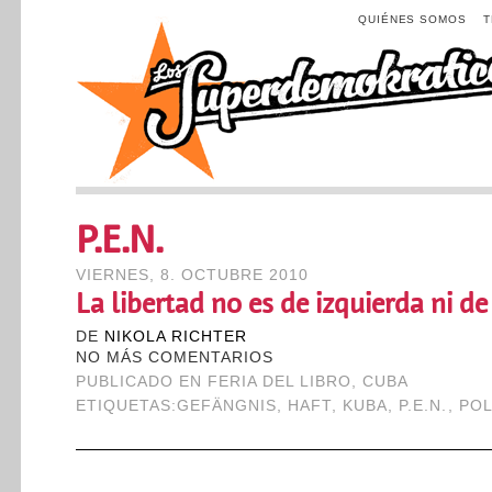
QUIÉNES SOMOS
P.E.N.
VIERNES, 8. OCTUBRE 2010
La libertad no es de izquierda ni d
DE
NIKOLA RICHTER
NO MÁS COMENTARIOS
PUBLICADO EN
FERIA DEL LIBRO
,
CUBA
ETIQUETAS:
GEFÄNGNIS
,
HAFT
,
KUBA
,
P.E.N.
,
POL