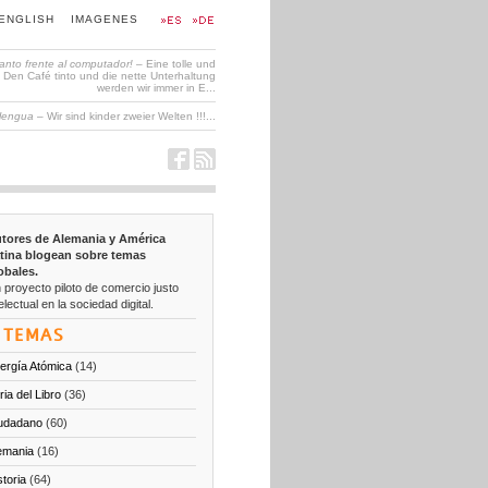
ENGLISH
IMAGENES
tanto frente al computador!
– Eine tolle und
en Café tinto und die nette Unterhaltung
werden wir immer in E...
 lengua
– Wir sind kinder zweier Welten !!!...
tores de Alemania y América
tina blogean sobre temas
obales.
 proyecto piloto de comercio justo
electual en la sociedad digital.
TEMAS
ergía Atómica
(14)
ria del Libro
(36)
udadano
(60)
emania
(16)
storia
(64)