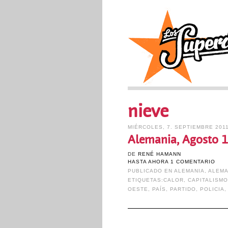
nieve
MIÉRCOLES, 7. SEPTIEMBRE 201
Alemania, Agosto 
DE
RENÉ HAMANN
HASTA AHORA 1 COMENTARIO
PUBLICADO EN
ALEMANIA
,
ALEMA
ETIQUETAS:
CALOR
,
CAPITALISM
OESTE
,
PAÍS
,
PARTIDO
,
POLICIA