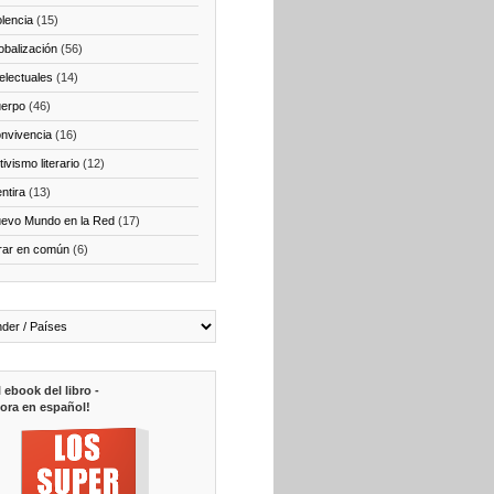
olencia
(15)
obalización
(56)
telectuales
(14)
erpo
(46)
nvivencia
(16)
ivismo literario
(12)
ntira
(13)
evo Mundo en la Red
(17)
rar en común
(6)
l ebook del libro -
ora en español!