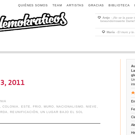
QUIÉNES SOMOS
TEAM
ARTISTAS
GRACIAS
BIBLIOTECA
Antje
-
¡No se la pase 
bewundernswerte Dame! D
María
-
El muro y la
Au
La
gl
1
Un
13, 2011
int
NIA
En
O
,
COLONIA
,
ESTE
,
FRIO
,
MURO
,
NACIONALISMO
,
NIEVE
,
Fe
,
RDA
,
REUNIFICACIÓN
,
UN LUGAR BAJO EL SOL
Ci
Al
Hi