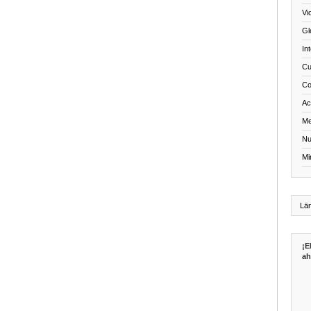
Vi
Gl
In
Cu
Co
Act
Me
Nu
Mi
¡E
ah