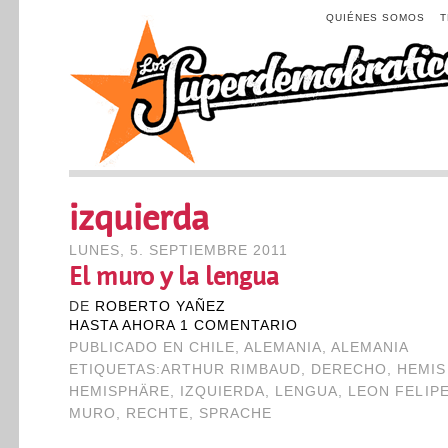
QUIÉNES SOMOS
izquierda
LUNES, 5. SEPTIEMBRE 2011
El muro y la lengua
DE
ROBERTO YAÑEZ
HASTA AHORA 1 COMENTARIO
PUBLICADO EN
CHILE
,
ALEMANIA
,
ALEMANIA
ETIQUETAS:
ARTHUR RIMBAUD
,
DERECHO
,
HEMI
HEMISPHÄRE
,
IZQUIERDA
,
LENGUA
,
LEON FELIP
MURO
,
RECHTE
,
SPRACHE