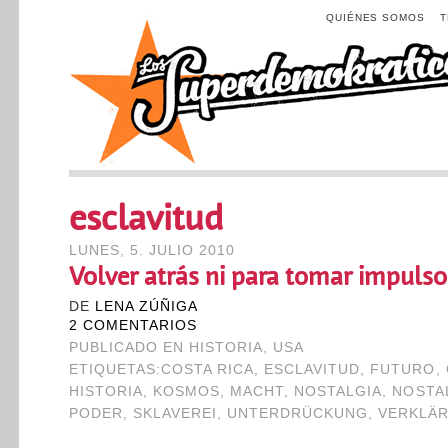
QUIÉNES SOMOS
esclavitud
LUNES, 5. JULIO 2010
Volver atrás ni para tomar impulso
DE
LENA ZÚÑIGA
2 COMENTARIOS
PUBLICADO EN
HISTORIA
,
USA
ETIQUETAS:
COSTA RICA
,
ESCLAVITUD
,
FUTURO
,
HISTORIA
,
KOSMOS
,
MACHT
,
NOSTALGIA
,
NOSTA
PODER
,
SKLAVEREI
,
UNTERDRÜCKUNG
,
VERKLÄ