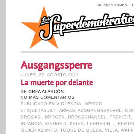
QUIÉNES SOMOS
Ausgangssperre
LUNES, 22. AGOSTO 2011
La muerte por delante
DE
ORFA ALARCÓN
NO MÁS COMENTARIOS
PUBLICADO EN
VIOLENCIA
,
MÉXICO
ETIQUETAS:
ALT
,
ARMAS
,
AUSGANGSSPERRE
,
CO
DROGAS.
,
DROGEN
,
DROGENHANDEL
,
FREIHEIT
,
INFANCIA
,
KINDHEIT
,
KRIEG
,
LEHRERIN
,
LIBERTA
MUJER ABORTO
,
TOQUE DE QUEDA
,
VIEJA
,
WAFF