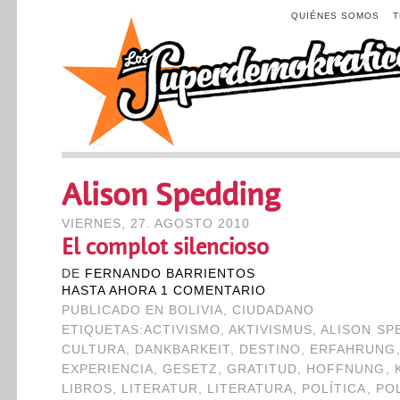
QUIÉNES SOMOS
Alison Spedding
VIERNES, 27. AGOSTO 2010
El complot silencioso
DE
FERNANDO BARRIENTOS
HASTA AHORA 1 COMENTARIO
PUBLICADO EN
BOLIVIA
,
CIUDADANO
ETIQUETAS:
ACTIVISMO
,
AKTIVISMUS
,
ALISON SP
CULTURA
,
DANKBARKEIT
,
DESTINO
,
ERFAHRUNG
EXPERIENCIA
,
GESETZ
,
GRATITUD
,
HOFFNUNG
,
LIBROS
,
LITERATUR
,
LITERATURA
,
POLÍTICA
,
POL